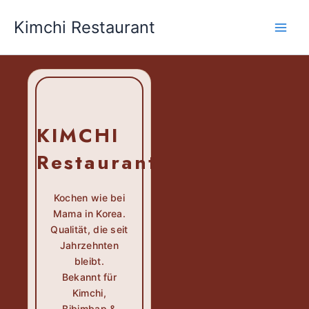
Zum
Kimchi Restaurant
Inhalt
springen
KIMCHI
Restaurant
Kochen wie bei
Mama in Korea.
Qualität, die seit
Jahrzehnten
bleibt.
Bekannt für
Kimchi,
Bibimbap &